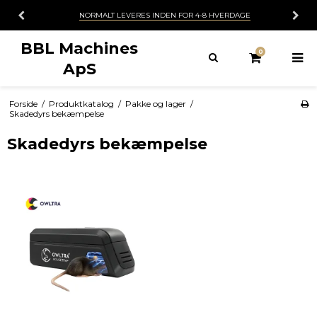
NORMALT LEVERES INDEN FOR 4-8 HVERDAGE
BBL Machines
0
ApS
Forside
/
Produktkatalog
/
Pakke og lager
/
Skadedyrs bekæmpelse
Skadedyrs bekæmpelse