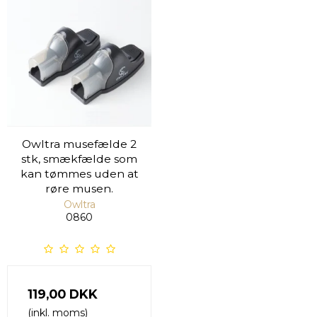
Owltra musefælde 2
stk, smækfælde som
kan tømmes uden at
røre musen.
Owltra
0860
119,00 DKK
(inkl. moms)