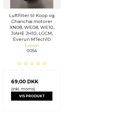
Luftfilter til Koop og
Chanchai motorer
XN08, WE08, WE10,
JIAHE JH10, LGCM,
Everun MTech10
Everun
0054
69,00 DKK
(inkl. moms)
VIS PRODUKT