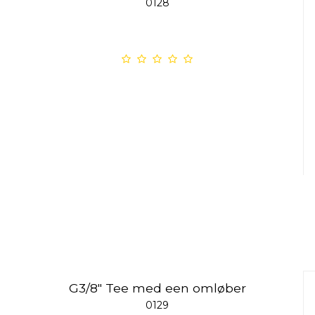
0128
G3/8" Tee med een omløber
0129