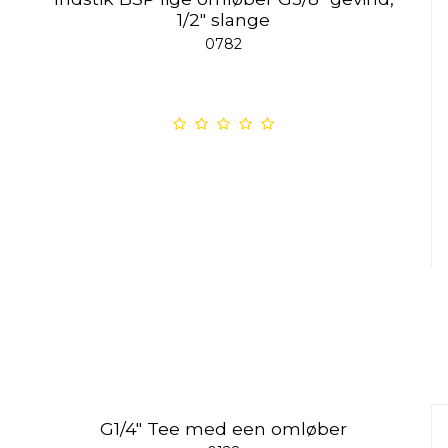
1/2" slange
0782
G1/4" Tee med een omløber