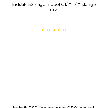
Indstik BSP lige nippel G1/2", 1/2" slange
0153
Indstik BSP lige omløber G3/8" gevind,