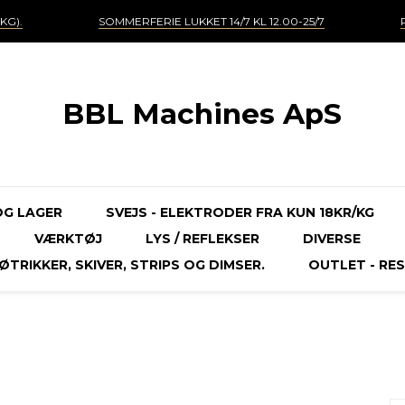
KG).
SOMMERFERIE LUKKET 14/7 KL 12.00-25/7
BBL Machines ApS
OG LAGER
SVEJS - ELEKTRODER FRA KUN 18KR/KG
VÆRKTØJ
LYS / REFLEKSER
DIVERSE
TRIKKER, SKIVER, STRIPS OG DIMSER.
OUTLET - RES