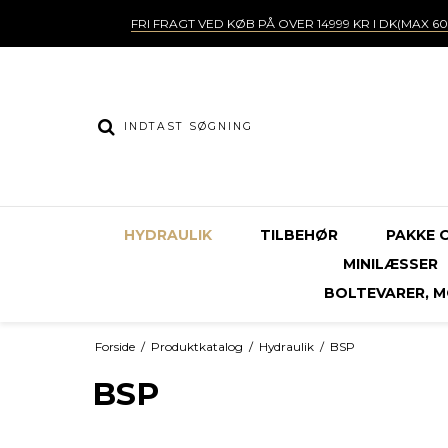
FRI FRAGT VED KØB PÅ OVER 14999 KR I DK(MAX 60
HYDRAULIK
TILBEHØR
PAKKE 
MINILÆSSER
BOLTEVARER, MØ
Forside
/
Produktkatalog
/
Hydraulik
/
BSP
BSP