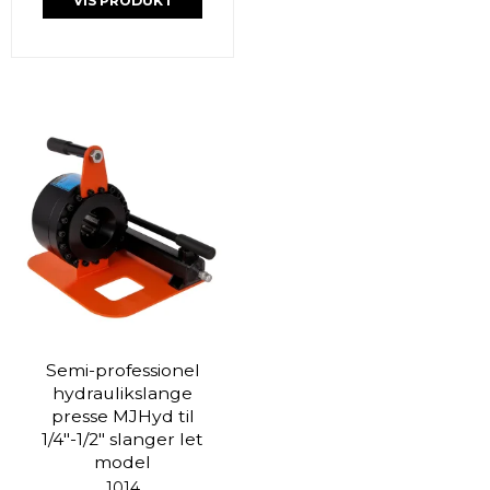
VIS PRODUKT
Semi-professionel
hydraulikslange
presse MJHyd til
1/4"-1/2" slanger let
model
1014