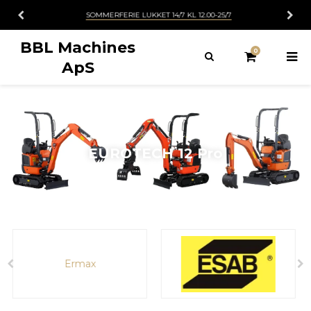
RESERVEDELSLAGER
BBL Machines
0
ApS
Everun EREL05
EUROTECH 12 Pro