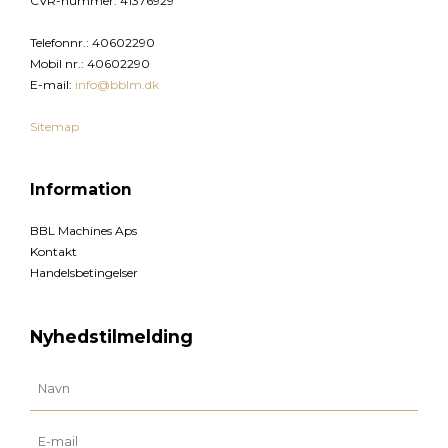
CVR-nummer
:
41376929
Telefonnr.
:
40602290
Mobil nr.
:
40602290
E-mail
:
info@bblm.dk
Sitemap
Information
BBL Machines Aps
Kontakt
Handelsbetingelser
Nyhedstilmelding