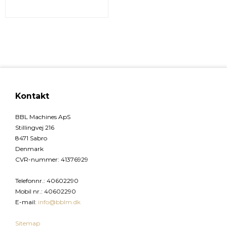
Kontakt
BBL Machines ApS
Stillingvej 216
8471 Sabro
Denmark
CVR-nummer
:
41376929
Telefonnr.
:
40602290
Mobil nr.
:
40602290
E-mail
:
info@bblm.dk
Sitemap