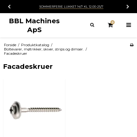
SOMMERFERIE LUKKET 14/7 KL 12.00-25/7
BBL Machines
0
ApS
Forside
/
Produktkatalog
/
Boltevarer, møtrikker, skiver, strips og dimser.
/
Facadeskruer
Facadeskruer