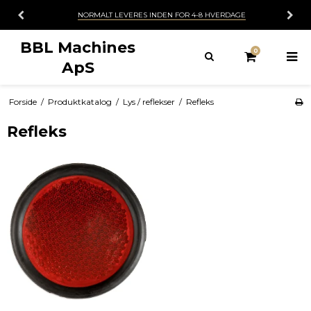
NORMALT LEVERES INDEN FOR 4-8 HVERDAGE
BBL Machines
0
ApS
Forside
/
Produktkatalog
/
Lys / reflekser
/
Refleks
Refleks