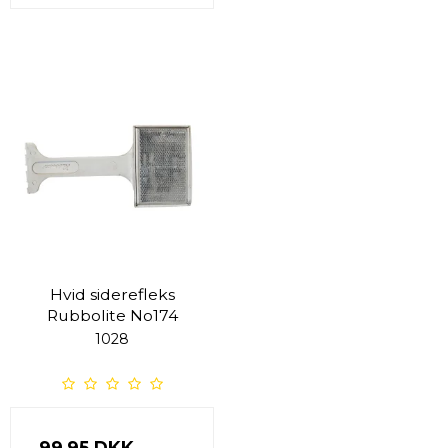
Hvid siderefleks
Rubbolite No174
1028
99,95 DKK