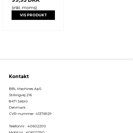
(inkl. moms)
VIS PRODUKT
Kontakt
BBL Machines ApS
Stillingvej 216
8471 Sabro
Denmark
CVR-nummer
:
41376929
Telefonnr.
:
40602290
Mobil nr.
:
40602290