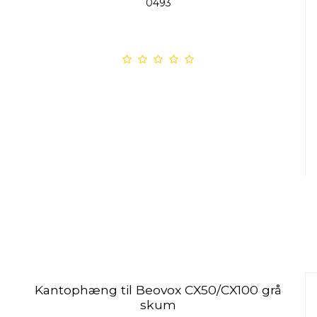
0493
Kantophæng til Beovox CX50/CX100 grå
skum