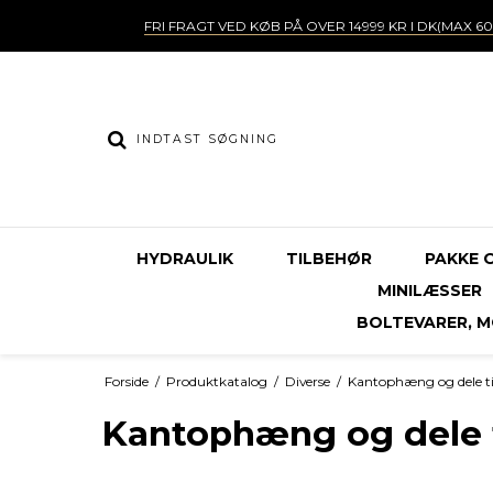
FRI FRAGT VED KØB PÅ OVER 14999 KR I DK(MAX 60
HYDRAULIK
TILBEHØR
PAKKE 
MINILÆSSER
BOLTEVARER, MØ
Forside
/
Produktkatalog
/
Diverse
/
Kantophæng og dele til
Kantophæng og dele t