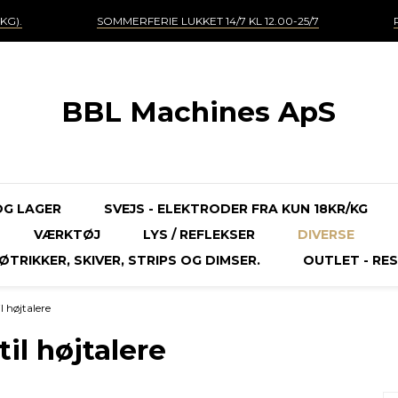
KG).
SOMMERFERIE LUKKET 14/7 KL 12.00-25/7
BBL Machines ApS
OG LAGER
SVEJS - ELEKTRODER FRA KUN 18KR/KG
VÆRKTØJ
LYS / REFLEKSER
DIVERSE
TRIKKER, SKIVER, STRIPS OG DIMSER.
OUTLET - RES
 højtalere
il højtalere