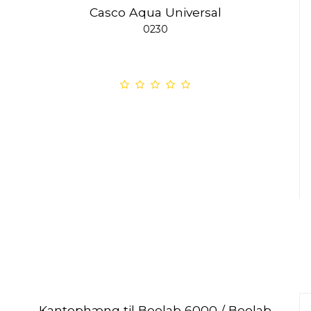
Casco Aqua Universal
0230
Kantophæng til Beolab 6000 / Beolab