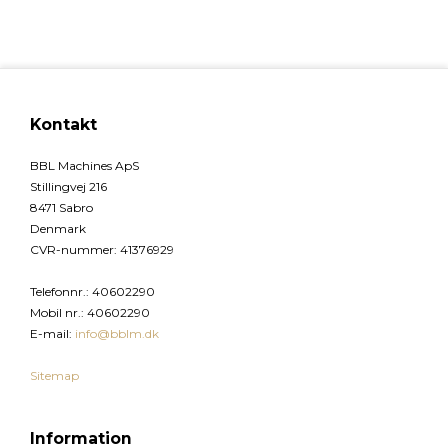
Kontakt
BBL Machines ApS
Stillingvej 216
8471 Sabro
Denmark
CVR-nummer
:
41376929
Telefonnr.
:
40602290
Mobil nr.
:
40602290
E-mail
:
info@bblm.dk
Sitemap
Information